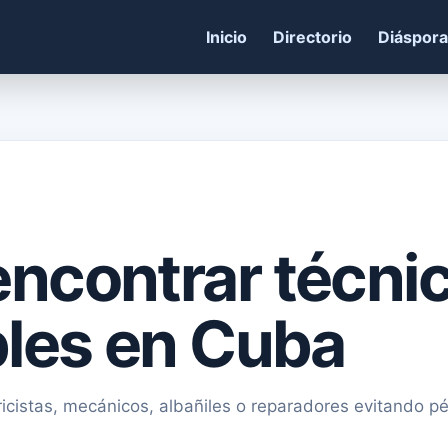
Inicio
Directorio
Diáspora
ncontrar técni
bles en Cuba
ricistas, mecánicos, albañiles o reparadores evitando p