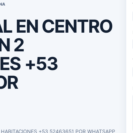
ANA
AL EN CENTRO
N 2
ES +53
OR
 HABITACIONES +53 52463651 POR WHATSAPP