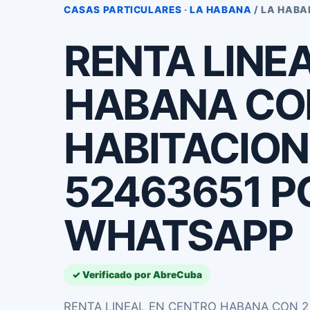
CASAS PARTICULARES
·
LA HABANA
/ LA HAB
RENTA LINE
HABANA CO
HABITACION
52463651 P
WHATSAPP
✓ Verificado por AbreCuba
RENTA LINEAL EN CENTRO HABANA CON 2